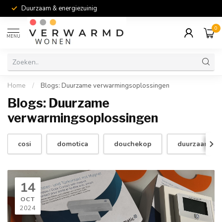
Duurzaam & energiezuinig
0
MENU
Home
/
Blogs: Duurzame verwarmingsoplossingen
Blogs: Duurzame
verwarmingsoplossingen
cosi
domotica
douchekop
duurzaam
14
OCT
2024