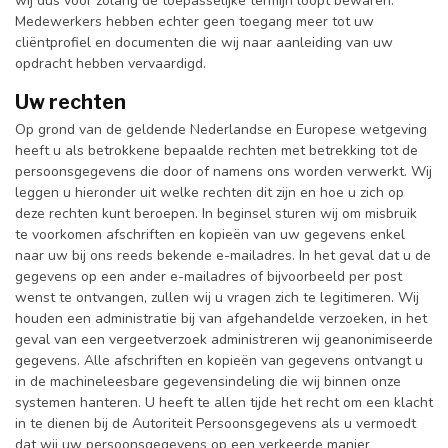
wij dus voor zolang de toepasselijke termijn loopt bewaren.
Medewerkers hebben echter geen toegang meer tot uw
cliëntprofiel en documenten die wij naar aanleiding van uw
opdracht hebben vervaardigd.
Uw rechten
Op grond van de geldende Nederlandse en Europese wetgeving
heeft u als betrokkene bepaalde rechten met betrekking tot de
persoonsgegevens die door of namens ons worden verwerkt. Wij
leggen u hieronder uit welke rechten dit zijn en hoe u zich op
deze rechten kunt beroepen. In beginsel sturen wij om misbruik
te voorkomen afschriften en kopieën van uw gegevens enkel
naar uw bij ons reeds bekende e-mailadres. In het geval dat u de
gegevens op een ander e-mailadres of bijvoorbeeld per post
wenst te ontvangen, zullen wij u vragen zich te legitimeren. Wij
houden een administratie bij van afgehandelde verzoeken, in het
geval van een vergeetverzoek administreren wij geanonimiseerde
gegevens. Alle afschriften en kopieën van gegevens ontvangt u
in de machineleesbare gegevensindeling die wij binnen onze
systemen hanteren. U heeft te allen tijde het recht om een klacht
in te dienen bij de Autoriteit Persoonsgegevens als u vermoedt
dat wij uw persoonsgegevens op een verkeerde manier