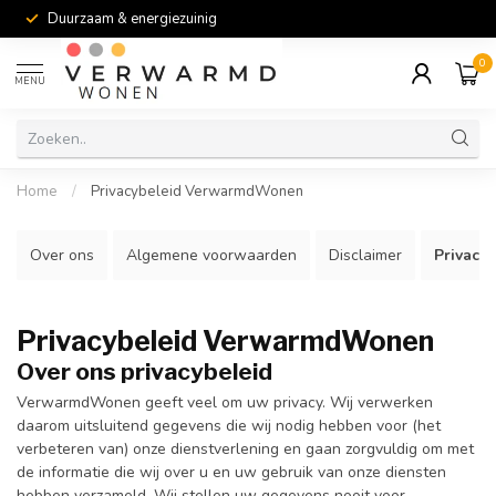
Duurzaam & energiezuinig
0
MENU
Home
/
Privacybeleid VerwarmdWonen
Over ons
Algemene voorwaarden
Disclaimer
Privacy
Privacybeleid VerwarmdWonen
Over ons privacybeleid
VerwarmdWonen geeft veel om uw privacy. Wij verwerken
daarom uitsluitend gegevens die wij nodig hebben voor (het
verbeteren van) onze dienstverlening en gaan zorgvuldig om met
de informatie die wij over u en uw gebruik van onze diensten
hebben verzameld. Wij stellen uw gegevens nooit voor