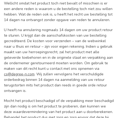
Wellicht omdat het product toch niet bevalt of misschien is er
een andere reden is waarom u de bestelling toch niet zou willen
hebben. Wat de reden ook is, u heeft het recht uw bestelling tot
14 dagen na ontvangst zonder opgave van reden te annuleren.
U heeft na annulering nogmaals 14 dagen om uw product retour
te sturen. U krijgt dan de aanschafskosten van uw bestelling
gecrediteerd. De kosten voor verzenden – van de webwinkel
naar u thuis en retour – zijn voor eigen rekening. Indien u gebruik
maakt van uw herroepingsrecht, zal het product met alle
geleverde toebehoren en in de originele staat en verpakking aan
de ondernemer geretourneerd moeten worden. Om gebruik te
maken van dit recht kunt u contact met ons opnemen via
cs@degree-n.com
. Wij zullen vervolgens het verschuldigde
orderbedrag binnen 14 dagen na aanmelding van uw retour
terugstorten mits het product dan reeds in goede orde retour
ontvangen is.
Mocht het product beschadigd of de verpakking meer beschadigd
zijn dan nodig is om het product te proberen, dan kunnen we
deze waardevermindering van het product aan u doorberekenen.
Behandel het product dus met zorg en zorg ervoor dat deze bij