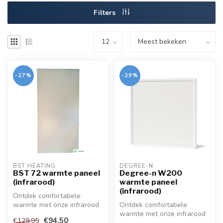
Filters
-27%
-29%
BST HEATING 
DEGREE-N
BST 72 warmte paneel
Degree-n W200
(infrarood)
warmte paneel
(infrarood)
Ontdek comfortabele
warmte met onze infrarood
Ontdek comfortabele
panelen! Efficiënt,
warmte met onze infrarood
€94,50
€129,95
eenvoudig te i...
panelen! Efficiënt,