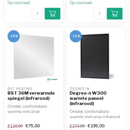
Op voorraad
Op voorraad
-38%
-29%
BST HEATING 
DEGREE-N
BST 36M verwarmde
Degree-n W300
spiegel (infrarood)
warmte paneel
(infrarood)
Ontdek comfortabele
warmte met onze
Ontdek comfortabele
lichtgewicht infrarood
warmte met onze infrarood
spiegels! Efficiënt, ...
panelen! Efficiënt,
€75,00
€195,00
€120,00
€273,00
eenvoudig te i...