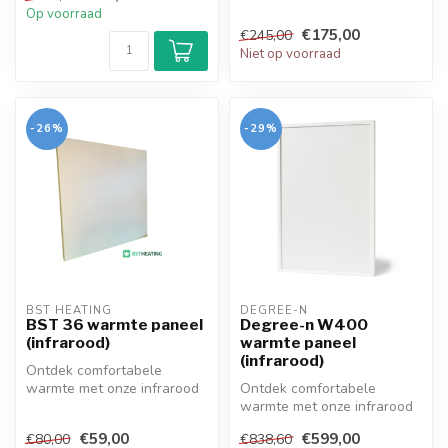
Op voorraad
eenvoudig te i...
€175,00
€245,00
Niet op voorraad
-26%
-29%
BST HEATING 
DEGREE-N
BST 36 warmte paneel
Degree-n W400
(infrarood)
warmte paneel
(infrarood)
Ontdek comfortabele
warmte met onze infrarood
Ontdek comfortabele
panelen! Efficiënt,
warmte met onze infrarood
eenvoudig te i...
panelen! Efficiënt,
€59,00
€599,00
€80,00
€838,60
eenvoudig te i...