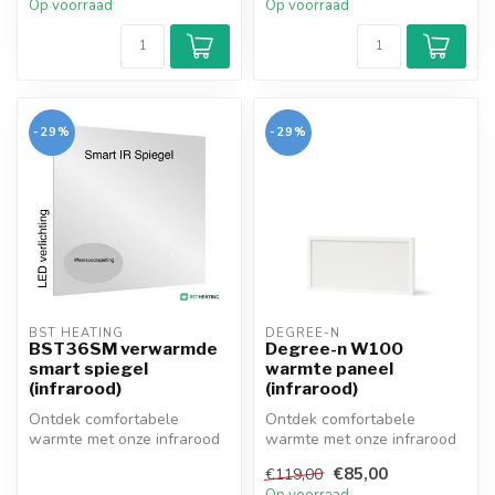
Op voorraad
Op voorraad
-29%
-29%
BST HEATING 
DEGREE-N
BST36SM verwarmde
Degree-n W100
smart spiegel
warmte paneel
(infrarood)
(infrarood)
Ontdek comfortabele
Ontdek comfortabele
warmte met onze infrarood
warmte met onze infrarood
spiegels! Efficiënt,
panelen! Efficiënt,
€85,00
€119,00
eenvoudig te ...
eenvoudig te i...