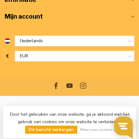
Mijn account
€
Door het gebruiken van onze website, ga je akkoord met het
gebruik van cookies om onze website te verbeteren.
© Copyright 2026 VerwarmdWonen.nl
- Powered by
Lightspeed
-
Dit bericht verbergen
Lightspeed design
by
Dyvelopment
Meer over cookies »