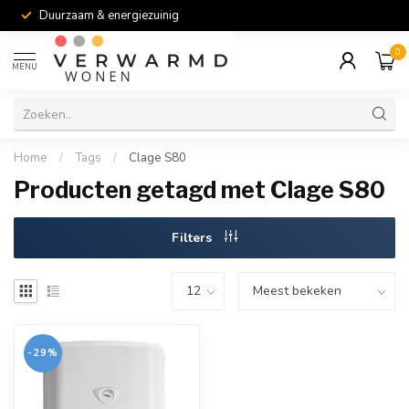
Duurzaam & energiezuinig
0
MENU
Home
/
Tags
/
Clage S80
Producten getagd met Clage S80
Filters
-29%