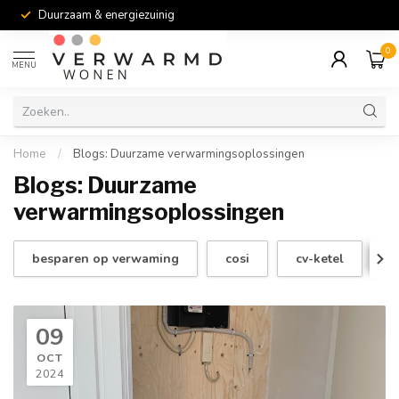
Duurzaam & energiezuinig
0
MENU
Home
/
Blogs: Duurzame verwarmingsoplossingen
Blogs: Duurzame
verwarmingsoplossingen
besparen op verwaming
cosi
cv-ketel
d
09
OCT
2024