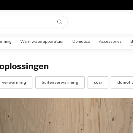
arming
Warmwaterapparatuur
Domotica
Accessoires
B
oplossingen
or verwarming
buitenverwarming
cosi
domoti