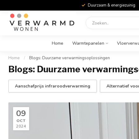
Duurzaam & energiezuinig
Home
Warmtepanelen
Vloerverw
Home
/
Blogs: Duurzame verwarmingsoplossingen
Blogs: Duurzame verwarmings
Aanschafprijs infraroodverwarming
Alternatief vo
09
OCT
2024