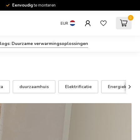
Eenvoudig
te monteren
0
EUR
logs: Duurzame verwarmingsoplossingen
ca
duurzaamhuis
Elektrificatie
Energiekosten