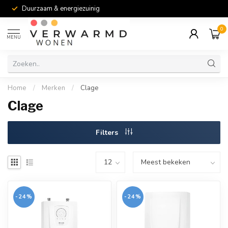
Duurzaam & energiezuinig
0
MENU
Home
/
Merken
/
Clage
Clage
Filters
-24%
-24%