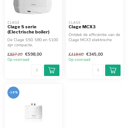
CLAGE
CLAGE
Clage S serie
Clage MCX3
(Electrische boiler)
Ontdek de efficiëntie van de
De Clage S50, S80 en S100
Clage MCX3 elektrische
zijn compacte,
boiler in onze webshop!
energiezuinige elektrische
Comp...
€598,00
€345,00
€837,20
€418,60
boilers met ...
Op voorraad
Op voorraad
-16%