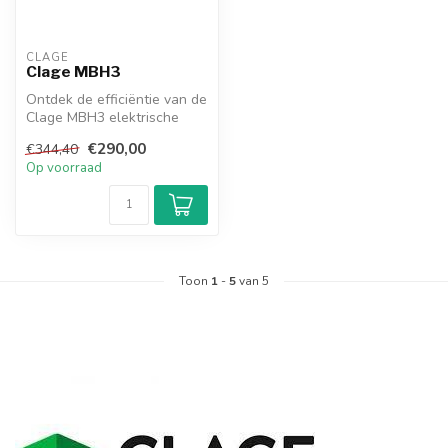
CLAGE
Clage MBH3
Ontdek de efficiëntie van de
Clage MBH3 elektrische
boiler in onze webshop!
€290,00
€344,40
Comp...
Op voorraad
Toon
1
-
5
van 5