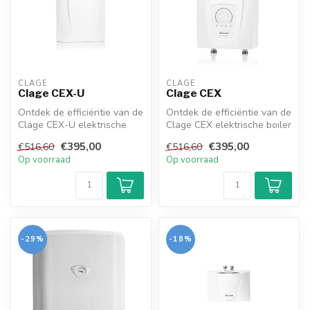
CLAGE
CLAGE
Clage CEX-U
Clage CEX
Ontdek de efficiëntie van de
Ontdek de efficiëntie van de
Clage CEX-U elektrische
Clage CEX elektrische boiler
boiler in onze webshop!
in onze webshop! Compa...
€395,00
€395,00
€516,60
€516,60
Com...
Op voorraad
Op voorraad
-29%
-18%