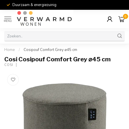
Duurzaam & energiezuinig
0
MENU
Home
/
Cosipouf Comfort Grey ⌀45 cm
Cosi Cosipouf Comfort Grey ⌀45 cm
COSI