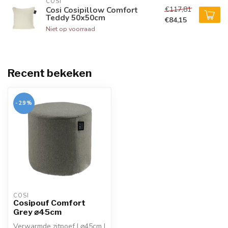
COSI
€117,81
Cosi Cosipillow Comfort
Teddy 50x50cm
€84,15
Niet op voorraad
Recent bekeken
-29%
COSI
Cosipouf Comfort
Grey ⌀45cm
Verwarmde zitpoef | ⌀45cm |