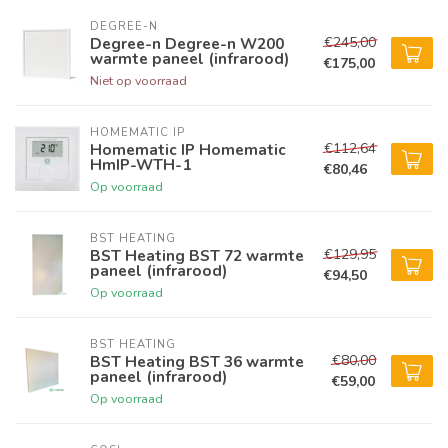
DEGREE-N
€245,00
Degree-n Degree-n W200
warmte paneel (infrarood)
€175,00
Niet op voorraad
HOMEMATIC IP
€112,64
Homematic IP Homematic
HmIP-WTH-1
€80,46
Op voorraad
BST HEATING 
€129,95
BST Heating BST 72 warmte
paneel (infrarood)
€94,50
Op voorraad
BST HEATING 
€80,00
BST Heating BST 36 warmte
paneel (infrarood)
€59,00
Op voorraad