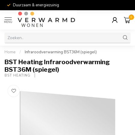
Duurzaam & energiezuinig
0
MENU
Home
/
Infraroodverwarming BST36M (spiegel)
BST Heating Infraroodverwarming
BST36M (spiegel)
BST HEATING 