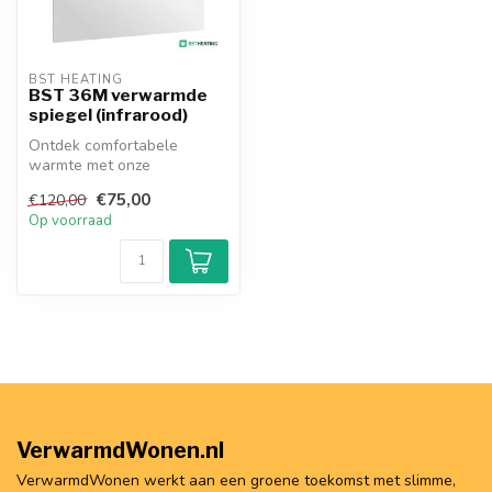
BST HEATING 
BST 36M verwarmde
spiegel (infrarood)
Ontdek comfortabele
warmte met onze
lichtgewicht infrarood
€75,00
€120,00
spiegels! Efficiënt, ...
Op voorraad
VerwarmdWonen.nl
VerwarmdWonen werkt aan een groene toekomst met slimme,