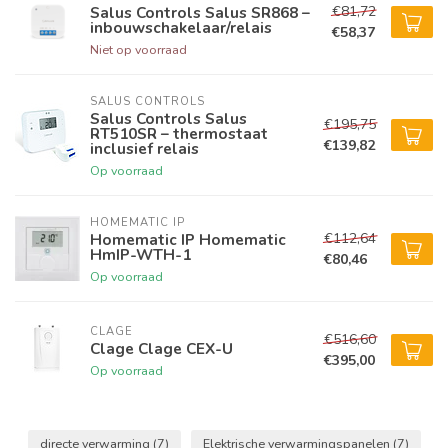
€81,72
Salus Controls Salus SR868 –
inbouwschakelaar/relais
€58,37
Niet op voorraad
SALUS CONTROLS
Salus Controls Salus
€195,75
RT510SR – thermostaat
€139,82
inclusief relais
Op voorraad
HOMEMATIC IP
€112,64
Homematic IP Homematic
HmIP-WTH-1
€80,46
Op voorraad
CLAGE
€516,60
Clage Clage CEX-U
€395,00
Op voorraad
directe verwarming
(7)
Elektrische verwarmingspanelen
(7)