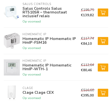
SALUS CONTROLS
Salus Controls Salus
€195,75
RT510SR – thermostaat
€139,82
inclusief relais
Op voorraad
HOMEMATIC IP
€117,74
Homematic IP Homematic IP
HmIP-FSM16
€84,10
Op voorraad
HOMEMATIC IP
€112,64
Homematic IP Homematic
HmIP-WTH-1
€80,46
Op voorraad
CLAGE
€516,60
Clage Clage CEX
€395,00
Op voorraad