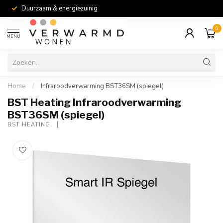
Duurzaam & energiezuinig
0
MENU
Home
/
Infraroodverwarming BST36SM (spiegel)
BST Heating Infraroodverwarming
BST36SM (spiegel)
BST HEATING 