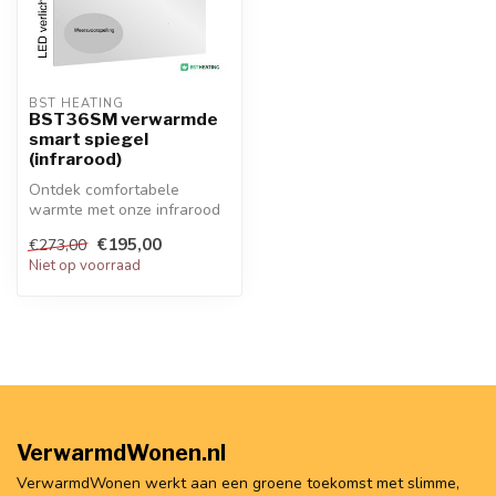
BST HEATING 
BST36SM verwarmde
smart spiegel
(infrarood)
Ontdek comfortabele
warmte met onze infrarood
spiegels! Efficiënt,
€195,00
€273,00
eenvoudig te ...
Niet op voorraad
VerwarmdWonen.nl
VerwarmdWonen werkt aan een groene toekomst met slimme,