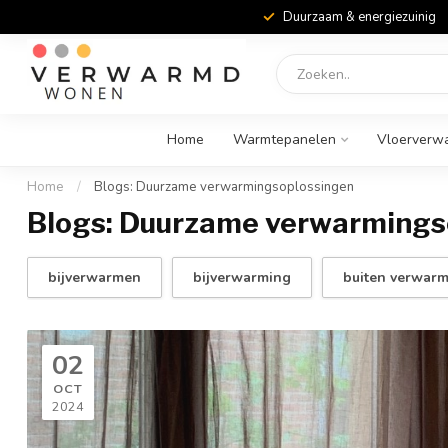
Duurzaam & energiezuinig
Home
Warmtepanelen
Vloerverw
Home
/
Blogs: Duurzame verwarmingsoplossingen
Blogs: Duurzame verwarmings
bijverwarmen
bijverwarming
buiten verwar
02
OCT
2024