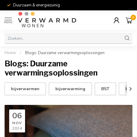
Duurzaam & energiezuinig
0
MENU
Home
/
Blogs: Duurzame verwarmingsoplossingen
Blogs: Duurzame
verwarmingsoplossingen
bijverwarmen
bijverwarming
BST
buite
06
NOV
2024