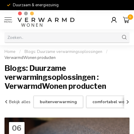
Duurzaam & energiezuinig
0
MENU
Home
/
Blogs: Duurzame verwarmingsoplossingen
/
VerwarmdWonen producten
Blogs: Duurzame
verwarmingsoplossingen :
VerwarmdWonen producten
Bekijk alles
buitenverwarming
comfortabel wonen
06