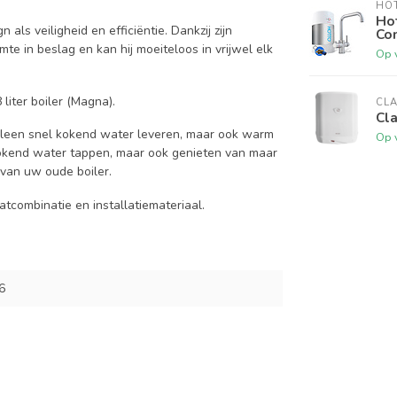
HO
Ho
ls veiligheid en efficiëntie. Dankzij zijn
Com
e in beslag en kan hij moeiteloos in vrijwel elk
Op 
liter boiler (Magna).
CL
Cla
alleen snel kokend water leveren, maar ook warm
Op 
 kokend water tappen, maar ook genieten van maar
n van uw oude boiler.
atcombinatie en installatiemateriaal.
6