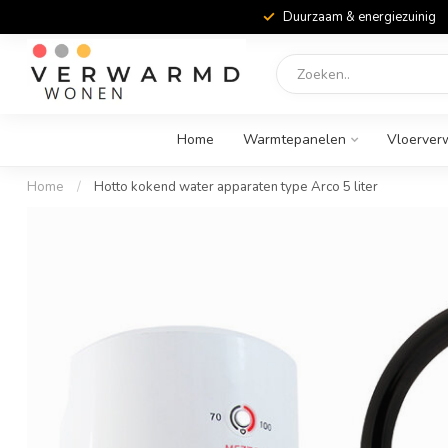
Duurzaam & energiezuinig
Home
Warmtepanelen
Vloerver
Home
/
Hotto kokend water apparaten type Arco 5 liter