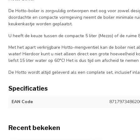
De Hotto-boiler is zorgvuldig ontworpen met oog voor zowel design a
doordachte en compacte vormgeving neemt de boiler minimale ruimt
keukenkastje worden geplaatst.
U heeft de keuze tussen de compacte 5 liter (Mezzo) of de ruime 8 
Met het apart verkrijgbare Hotto-mengventiel kan de boiler niet 
water! Hierdoor kunt u niet alleen direct een grote hoeveelheid
liefst 15 liter water op 60°C! Het is dus tijd om afscheid te neme
De Hotto wordt altijd geleverd als een complete set, inclusief inla
Specificaties
EAN Code
871797348620
Recent bekeken