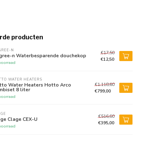
rde producten
GREE-N
€17,50
gree-n Waterbesparende douchekop
€12,50
voorraad
TTO WATER HEATERS
€1.118,60
tto Water Heaters Hotto Arco
biset 8 liter
€799,00
voorraad
AGE
€516,60
age Clage CEX-U
€395,00
voorraad