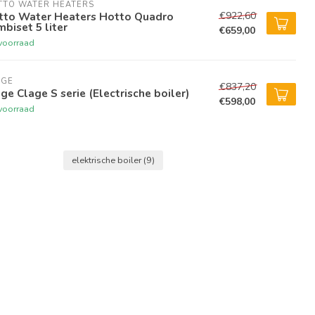
TTO WATER HEATERS
€922,60
tto Water Heaters Hotto Quadro
biset 5 liter
€659,00
voorraad
AGE
€837,20
ge Clage S serie (Electrische boiler)
€598,00
voorraad
elektrische boiler
(9)