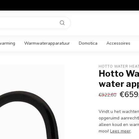
warming
Warmwaterapparatuur
Domotica
Accessoires
HOTTO WATER HEA
Hotto Wa
water app
€659
€922,60
Vindt u het wachten
opgeruimd aanrechtb
alleen koud en warm
mooi!
Lees meer
.