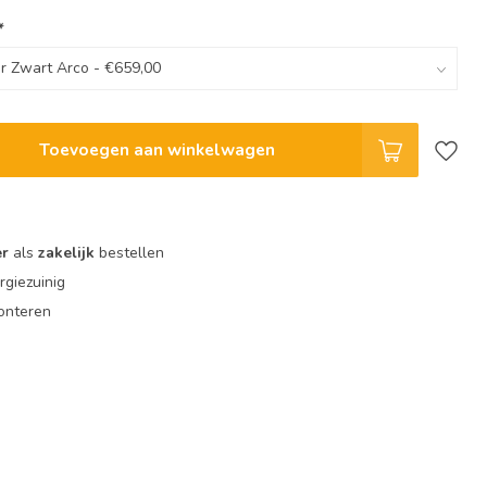
*
Toevoegen aan winkelwagen
er
als
zakelijk
bestellen
giezuinig
onteren