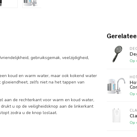
Gerelatee
DE
De
iendelijkheid, gebruiksgemak, veelzijdigheid,
Op 
 alleen koud en warm water, maar ook kokend water
HO
t gloeiendheet, zelfs niet na het tappen van
Ho
Com
Op 
del aan de rechterkant voor warm en koud water,
 drukt u op de veiligheidsknop aan de linkerkant
CL
stopt zodra u de knop loslaat.
Cl
Op 