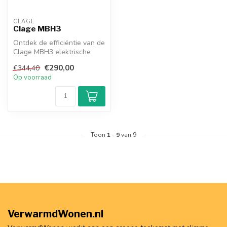
CLAGE
Clage MBH3
Ontdek de efficiëntie van de
Clage MBH3 elektrische
boiler in onze webshop!
€290,00
€344,40
Comp...
Op voorraad
Toon
1
-
9
van 9
VerwarmdWonen.nl