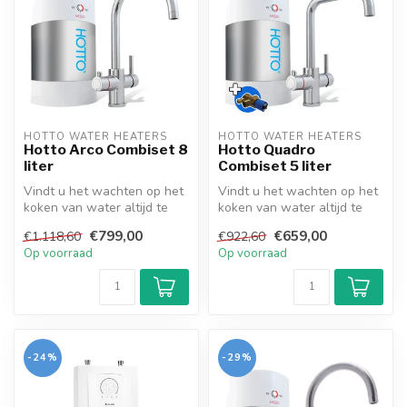
HOTTO WATER HEATERS
HOTTO WATER HEATERS
Hotto Arco Combiset 8
Hotto Quadro
liter
Combiset 5 liter
Vindt u het wachten op het
Vindt u het wachten op het
koken van water altijd te
koken van water altijd te
lang duren? Houdt u van
lang duren? Houdt u van
€799,00
€659,00
€1.118,60
€922,60
een...
een...
Op voorraad
Op voorraad
-24%
-29%