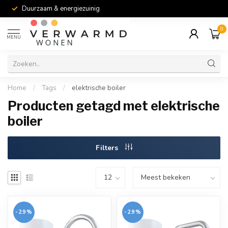
Duurzaam & energiezuinig
0
MENU
Home
/
Tags
/
elektrische boiler
Producten getagd met elektrische
boiler
Filters
-29%
-29%