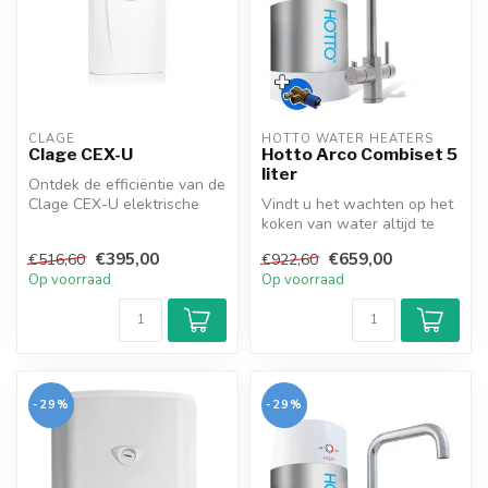
CLAGE
HOTTO WATER HEATERS
Clage CEX-U
Hotto Arco Combiset 5
liter
Ontdek de efficiëntie van de
Clage CEX-U elektrische
Vindt u het wachten op het
boiler in onze webshop!
koken van water altijd te
Com...
lang duren? Houdt u van
€395,00
€659,00
€516,60
€922,60
een...
Op voorraad
Op voorraad
-29%
-29%