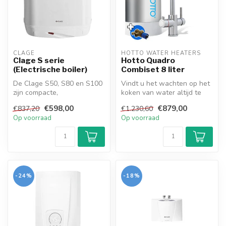
CLAGE
HOTTO WATER HEATERS
Clage S serie
Hotto Quadro
(Electrische boiler)
Combiset 8 liter
De Clage S50, S80 en S100
Vindt u het wachten op het
zijn compacte,
koken van water altijd te
energiezuinige elektrische
lang duren? Houdt u van
€598,00
€879,00
€837,20
€1.230,60
boilers met ...
een...
Op voorraad
Op voorraad
-24%
-18%