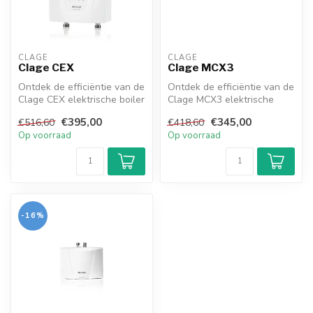
CLAGE
CLAGE
Clage CEX
Clage MCX3
Ontdek de efficiëntie van de
Ontdek de efficiëntie van de
Clage CEX elektrische boiler
Clage MCX3 elektrische
in onze webshop! Compa...
boiler in onze webshop!
€395,00
€345,00
€516,60
€418,60
Comp...
Op voorraad
Op voorraad
-16%