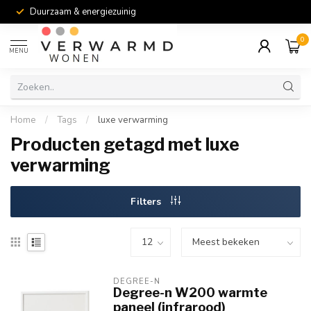
Duurzaam & energiezuinig
0
MENU
Home
/
Tags
/
luxe verwarming
Producten getagd met luxe
verwarming
Filters
DEGREE-N
Degree-n W200 warmte
paneel (infrarood)