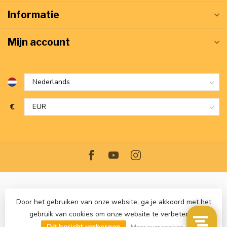
Informatie
Mijn account
€
Door het gebruiken van onze website, ga je akkoord met het
gebruik van cookies om onze website te verbeteren.
© Copyright 2026 VerwarmdWonen.nl
- Powered by
Lightspeed
-
Dit bericht verbergen
Lightspeed design
by
Dyvelopment
Meer over cookies »