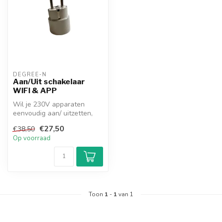
DEGREE-N
Aan/Uit schakelaar
WIFI & APP
Wil je 230V apparaten
eenvoudig aan/ uitzetten,
tijdschema's programmeren
€27,50
€38,50
en op ...
Op voorraad
Toon
1
-
1
van 1