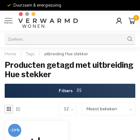
Duurzaam & energiezuinig
0
MENU
Home
/
Tags
/
uitbreiding Hue stekker
Producten getagd met uitbreiding
Hue stekker
Filters
-29%