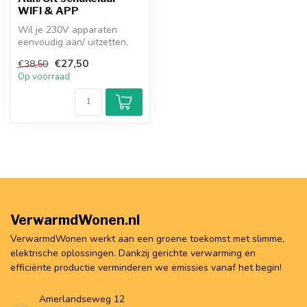
WIFI & APP
Wil je 230V apparaten
eenvoudig aan/ uitzetten,
tijdschema's programmeren
€27,50
€38,50
en op ...
Op voorraad
VerwarmdWonen.nl
VerwarmdWonen werkt aan een groene toekomst met slimme,
elektrische oplossingen. Dankzij gerichte verwarming en
efficiënte productie verminderen we emissies vanaf het begin!
Amerlandseweg 12