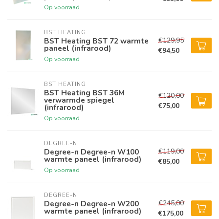
Op voorraad
BST HEATING 
€129,95
BST Heating BST 72 warmte
paneel (infrarood)
€94,50
Op voorraad
BST HEATING 
BST Heating BST 36M
€120,00
verwarmde spiegel
€75,00
(infrarood)
Op voorraad
DEGREE-N
€119,00
Degree-n Degree-n W100
warmte paneel (infrarood)
€85,00
Op voorraad
DEGREE-N
€245,00
Degree-n Degree-n W200
warmte paneel (infrarood)
€175,00