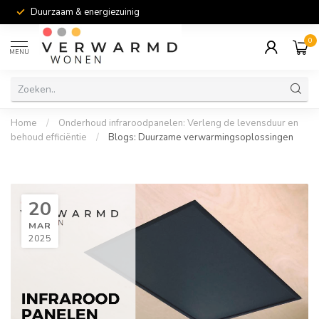
Duurzaam & energiezuinig
0
MENU
Home
/
Onderhoud infraroodpanelen: Verleng de levensduur en
behoud efficiëntie
/
Blogs: Duurzame verwarmingsoplossingen
20
MAR
2025