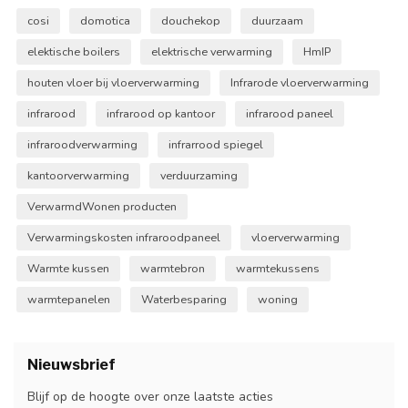
cosi
domotica
douchekop
duurzaam
elektische boilers
elektrische verwarming
HmIP
houten vloer bij vloerverwarming
Infrarode vloerverwarming
infrarood
infrarood op kantoor
infrarood paneel
infraroodverwarming
infrarrood spiegel
kantoorverwarming
verduurzaming
VerwarmdWonen producten
Verwarmingskosten infraroodpaneel
vloerverwarming
Warmte kussen
warmtebron
warmtekussens
warmtepanelen
Waterbesparing
woning
Nieuwsbrief
Blijf op de hoogte over onze laatste acties