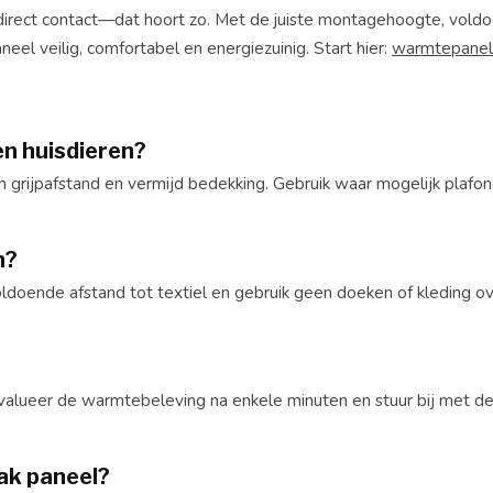
 direct contact—dat hoort zo. Met de juiste montagehoogte, vold
neel veilig, comfortabel en energiezuinig. Start hier:
warmtepane
en huisdieren?
ten grijpafstand en vermijd bedekking. Gebruik waar mogelijk plaf
n?
oldoende afstand tot textiel en gebruik geen doeken of kleding o
evalueer de warmtebeleving na enkele minuten en stuur bij met d
lak paneel?