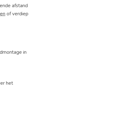
oende afstand
len
of verdiep
ondmontage in
ver het
e