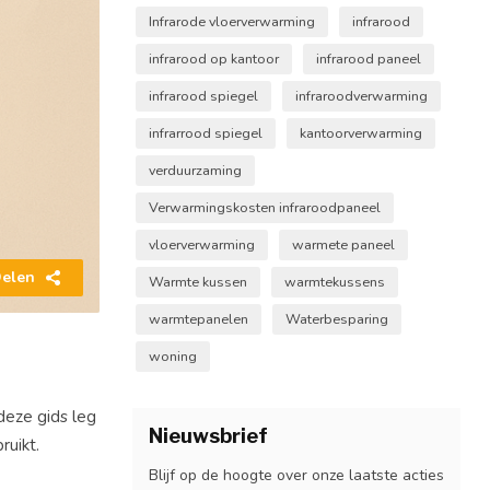
Infrarode vloerverwarming
infrarood
infrarood op kantoor
infrarood paneel
infrarood spiegel
infraroodverwarming
infrarrood spiegel
kantoorverwarming
verduurzaming
Verwarmingskosten infraroodpaneel
vloerverwarming
warmete paneel
elen
Warmte kussen
warmtekussens
warmtepanelen
Waterbesparing
woning
deze gids leg
Nieuwsbrief
ruikt.
Blijf op de hoogte over onze laatste acties