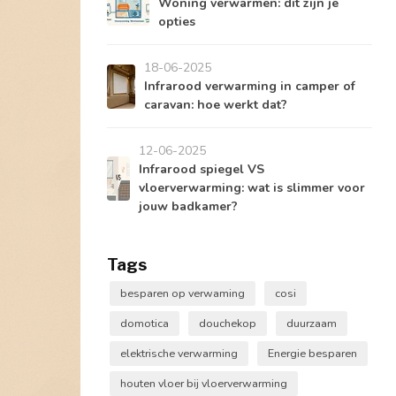
Woning verwarmen: dit zijn je
opties
18-06-2025
Infrarood verwarming in camper of
caravan: hoe werkt dat?
12-06-2025
Infrarood spiegel VS
vloerverwarming: wat is slimmer voor
jouw badkamer?
Tags
besparen op verwaming
cosi
domotica
douchekop
duurzaam
elektrische verwarming
Energie besparen
houten vloer bij vloerverwarming