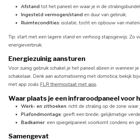
Afstand
tot het paneel en waar je in de stralingsbundel 
Ingesteld vermogen/stand
en duur van gebruik;
Ruimtecondities
: isolatie, tocht en opbouw van materi
Tip: start met een lagere stand en verhoog stapsgewijs. Zo v
energieverbruik.
Energiezuinig aansturen
Voor zuinig gebruik schakel je het paneel alleen in wanneer j
schakelaar. Denk aan automatisering met domotica; bekijk bij
met app zoals
FLR thermostaat met app
.
Waar plaats je een infraroodpaneel voor 
Werk- en zithoeken
: richt de straling op de zone waar
Plafondmontage
: geeft een brede, gelijkmatige verd
Badkamer
: een spiegelpaneel voorkomt condens en ge
Samengevat