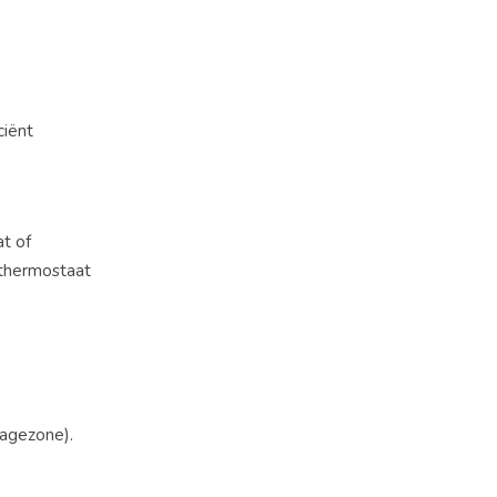
ciënt
at of
thermostaat
tagezone).