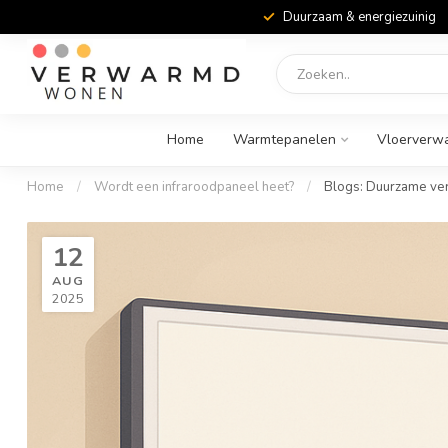
Duurzaam & energiezuinig
Home
Warmtepanelen
Vloerverw
Home
/
Wordt een infraroodpaneel heet?
/
Blogs: Duurzame ve
12
AUG
2025