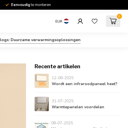
Eenvoudig
te monteren
0
EUR
logs: Duurzame verwarmingsoplossingen
Recente artikelen
12-08-2025
Wordt een infraroodpaneel heet?
31-07-2025
Warmtepanelen voordelen
08-07-2025