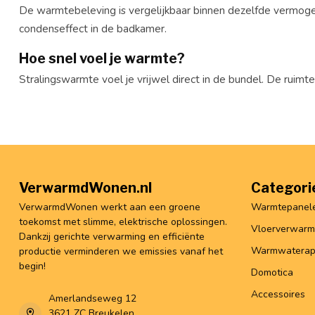
De warmtebeleving is vergelijkbaar binnen dezelfde vermoge
condenseffect in de badkamer.
Hoe snel voel je warmte?
Stralingswarmte voel je vrijwel direct in de bundel. De ruimt
VerwarmdWonen.nl
Categori
VerwarmdWonen werkt aan een groene
Warmtepanel
toekomst met slimme, elektrische oplossingen.
Vloerverwarm
Dankzij gerichte verwarming en efficiënte
Warmwaterap
productie verminderen we emissies vanaf het
begin!
Domotica
Accessoires
Amerlandseweg 12
3621 ZC Breukelen