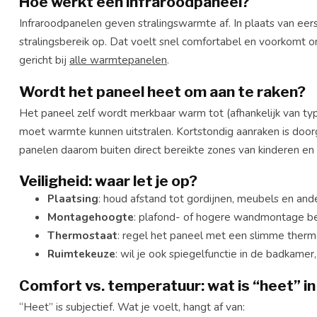
Hoe werkt een infraroodpaneel?
Infraroodpanelen geven stralingswarmte af. In plaats van eer
stralingsbereik op. Dat voelt snel comfortabel en voorkomt o
gericht bij
alle warmtepanelen
.
Wordt het paneel heet om aan te raken?
Het paneel zelf wordt merkbaar warm tot (afhankelijk van type
moet warmte kunnen uitstralen. Kortstondig aanraken is door
panelen daarom buiten direct bereikte zones van kinderen en
Veiligheid: waar let je op?
Plaatsing
: houd afstand tot gordijnen, meubels en an
Montagehoogte
: plafond- of hogere wandmontage be
Thermostaat
: regel het paneel met een slimme thermo
Ruimtekeuze
: wil je ook spiegelfunctie in de badkamer
Comfort vs. temperatuur: wat is “heet” in
“Heet” is subjectief. Wat je voelt, hangt af van: