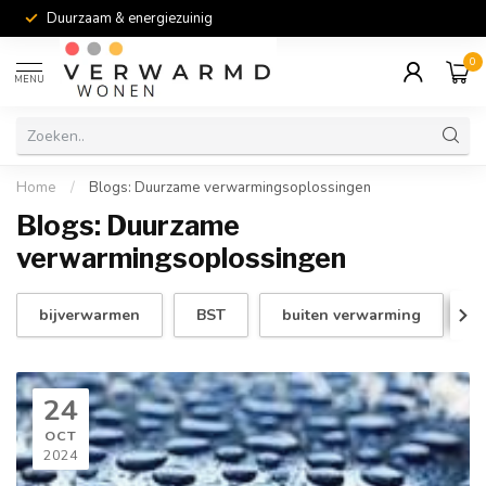
Duurzaam & energiezuinig
0
MENU
Home
/
Blogs: Duurzame verwarmingsoplossingen
Blogs: Duurzame
verwarmingsoplossingen
bijverwarmen
BST
buiten verwarming
C
24
OCT
2024