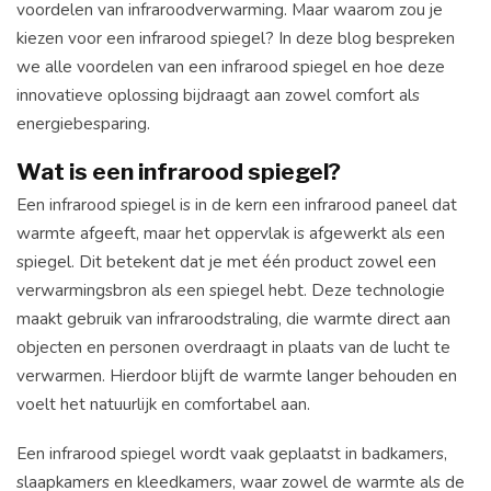
voordelen van infraroodverwarming. Maar waarom zou je
kiezen voor een infrarood spiegel? In deze blog bespreken
we alle voordelen van een infrarood spiegel en hoe deze
innovatieve oplossing bijdraagt aan zowel comfort als
energiebesparing.
Wat is een infrarood spiegel?
Een infrarood spiegel is in de kern een infrarood paneel dat
warmte afgeeft, maar het oppervlak is afgewerkt als een
spiegel. Dit betekent dat je met één product zowel een
verwarmingsbron als een spiegel hebt. Deze technologie
maakt gebruik van infraroodstraling, die warmte direct aan
objecten en personen overdraagt in plaats van de lucht te
verwarmen. Hierdoor blijft de warmte langer behouden en
voelt het natuurlijk en comfortabel aan.
Een infrarood spiegel wordt vaak geplaatst in badkamers,
slaapkamers en kleedkamers, waar zowel de warmte als de