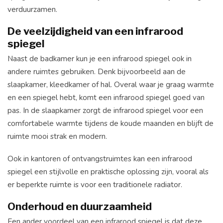
verduurzamen.
De veelzijdigheid van een infrarood
spiegel
Naast de badkamer kun je een infrarood spiegel ook in
andere ruimtes gebruiken. Denk bijvoorbeeld aan de
slaapkamer, kleedkamer of hal. Overal waar je graag warmte
en een spiegel hebt, komt een infrarood spiegel goed van
pas. In de slaapkamer zorgt de infrarood spiegel voor een
comfortabele warmte tijdens de koude maanden en blijft de
ruimte mooi strak en modern.
Ook in kantoren of ontvangstruimtes kan een infrarood
spiegel een stijlvolle en praktische oplossing zijn, vooral als
er beperkte ruimte is voor een traditionele radiator.
Onderhoud en duurzaamheid
Een ander voordeel van een infrarood spiegel is dat deze