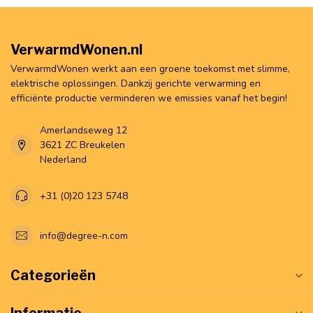
VerwarmdWonen.nl
VerwarmdWonen werkt aan een groene toekomst met slimme,
elektrische oplossingen. Dankzij gerichte verwarming en
efficiënte productie verminderen we emissies vanaf het begin!
Amerlandseweg 12
3621 ZC Breukelen
Nederland
+31 (0)20 123 5748
info@degree-n.com
Categorieën