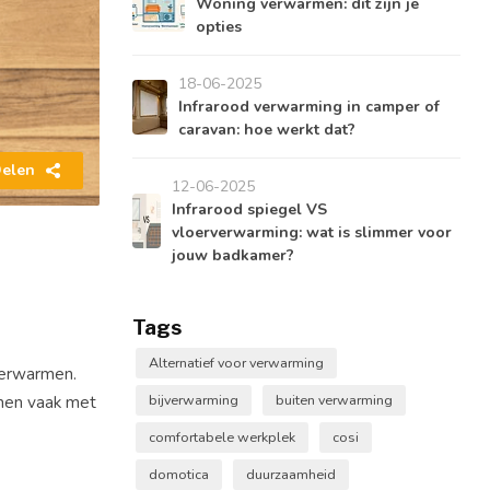
Woning verwarmen: dit zijn je
opties
18-06-2025
Infrarood verwarming in camper of
caravan: hoe werkt dat?
elen
12-06-2025
Infrarood spiegel VS
vloerverwarming: wat is slimmer voor
jouw badkamer?
Tags
Alternatief voor verwarming
 verwarmen.
omen vaak met
bijverwarming
buiten verwarming
comfortabele werkplek
cosi
domotica
duurzaamheid