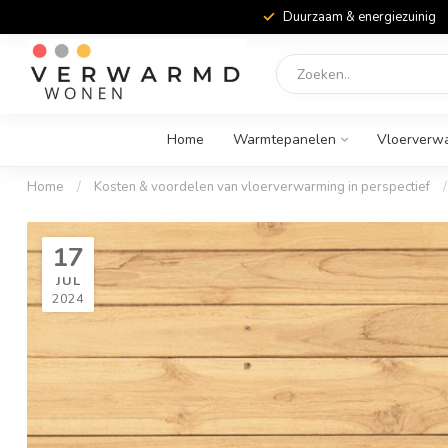
Duurzaam & energiezuinig
Home
Warmtepanelen
Vloerverw
Home
/
Kosten & voordelen van vloerverwarming in perspectief
/
17
JUL
2024