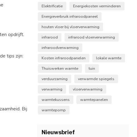
he
Elektrificatie
Energiekosten verminderen
Energieverbruik infraroodpaneel
houten vloer bij vloerverwarming
en opdrijft.
infrarood
infrarood vloerverwarming
infraroodverwarming
e tips zijn:
Kosten infraroodpanelen
lokale warmte
Thuiswerken warmte
tuin
verduurzaming
verwarmde spiegels
verwarming
vloerverwarming
warmtekussens
warmtepanelen
zaamheid. Bij
warmtepomp
Nieuwsbrief