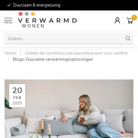
Duurzaam & energiezuinig
0
MENU
Home
/
Ontdek de voordelen van warmtekussens voor comfort
/
Blogs: Duurzame verwarmingsoplossingen
20
FEB
2025