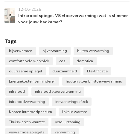
12-06-2025
Infrarood spiegel VS vloerverwarming: wat is slimmer
voor jouw badkamer?
Tags
bijverwarmen
bijverwarming
buiten verwarming
comfortabele werkplek
cosi
domotica
duurzaame spiegel
duurzaamheid
Elektrificatie
Energiekosten verminderen
houten vloer bij vloerverwarming
infrarood
infrarood vloerverwarming
infraroodverwarming
innvesteringsaftrek
Kosten infraroodpanelen
lokale warmte
Thuiswerken warmte
verduurzaming
verwarmde spiegels
verwarming