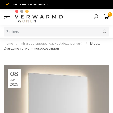
Duurzaam & energiezuinig
0
MENU
Home
/
Infrarood spiegel: wat kost deze per uur?
/
Blogs:
Duurzame verwarmingsoplossingen
08
APR
2025