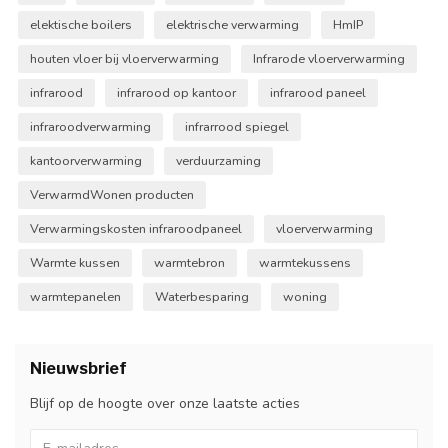
elektische boilers
elektrische verwarming
HmIP
houten vloer bij vloerverwarming
Infrarode vloerverwarming
infrarood
infrarood op kantoor
infrarood paneel
infraroodverwarming
infrarrood spiegel
kantoorverwarming
verduurzaming
VerwarmdWonen producten
Verwarmingskosten infraroodpaneel
vloerverwarming
Warmte kussen
warmtebron
warmtekussens
warmtepanelen
Waterbesparing
woning
Nieuwsbrief
Blijf op de hoogte over onze laatste acties